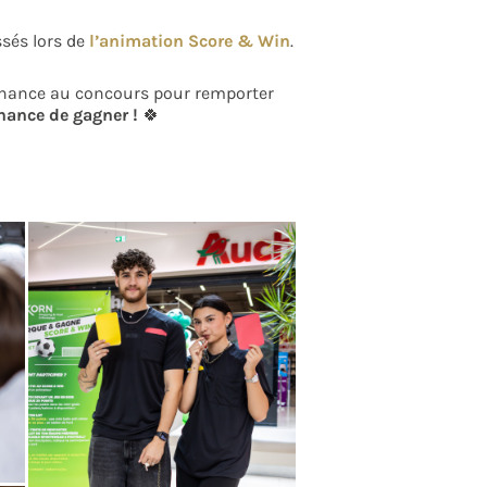
ssés lors de
l’animation Score & Win
.
a chance au concours pour remporter
hance de gagner !
🍀