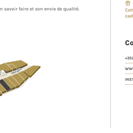
n savoir faire et son envie de qualité.
Cet
ca
C
+352
WWW
INS