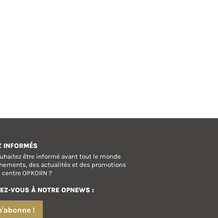
Z INFORMÉS
uhaitez être informé avant tout le monde
nements, des actualités et des promotions
e centre OPKORN ?
EZ-VOUS À NOTRE OPNEWS :
m'abonne !