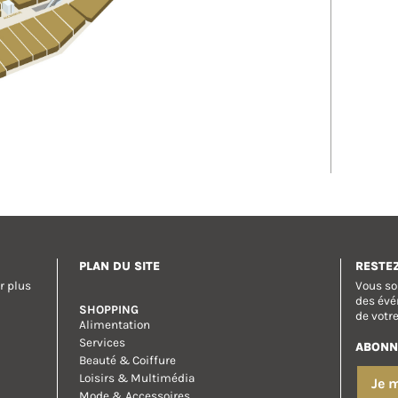
PLAN DU SITE
RESTE
r plus
Vous so
des évé
SHOPPING
de votr
Alimentation
Services
ABONN
Beauté & Coiffure
Loisirs & Multimédia
Je 
Mode & Accessoires