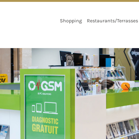
ACCÈS
PARKING
PLAN
PARTENAIRES
CHÈQUES CADEA
Shopping
Restaurants/Terrasses