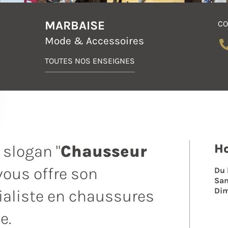
MARBAISE
CO
Mode & Accessoires
TOUTES NOS ENSEIGNES
Ho
 slogan "
Chausseur
 vous offre son
Du 
Sa
Di
ialiste en chaussures
e.