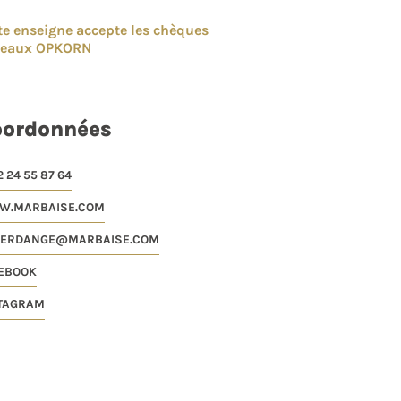
te enseigne accepte les chèques
deaux OPKORN
oordonnées
 24 55 87 64
.MARBAISE.COM
FERDANGE@MARBAISE.COM
EBOOK
TAGRAM