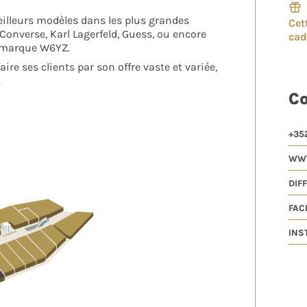
illeurs modèles dans les plus grandes
Cet
 Converse, Karl Lagerfeld, Guess, ou encore
ca
a marque W6YZ.
aire ses clients par son offre vaste et variée,
.
C
+352
WWW
DIF
FAC
INS