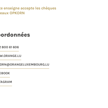
te enseigne accepte les chèques
deaux OPKORN
oordonnées
2 800 61 606
.ORANGE.LU
ORN@ORANGELUXEMBOURG.LU
EBOOK
TAGRAM