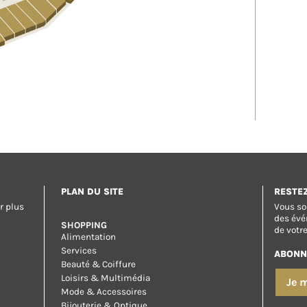
PLAN DU SITE
RESTE
r plus
Vous so
des évé
SHOPPING
de votr
Alimentation
Services
ABONN
Beauté & Coiffure
Loisirs & Multimédia
Je 
Mode & Accessoires
Bijouterie & Optique