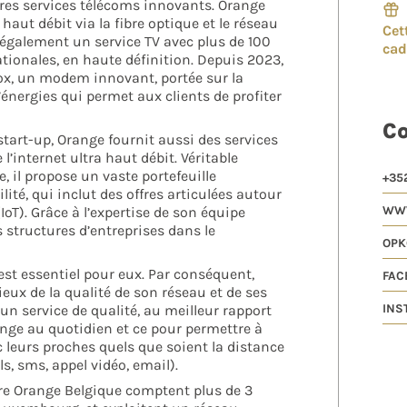
res services télécoms innovants. Orange
 haut débit via la fibre optique et le réseau
Cet
 également un service TV avec plus de 100
ca
tionales, en haute définition. Depuis 2023,
x, un modem innovant, portée sur la
d’énergies qui permet aux clients de profiter
C
start-up, Orange fournit aussi des services
 l’internet ultra haut débit. Véritable
 il propose un vaste portefeuille
+35
lité, qui inclut des offres articulées autour
(IoT). Grâce à l’expertise de son équipe
WWW
structures d’entreprises dans le
OPK
est essentiel pour eux. Par conséquent,
FAC
ux de la qualité de son réseau et de ses
 un service de qualité, au meilleur rapport
INS
ange au quotidien et ce pour permettre à
c leurs proches quels que soient la distance
, sms, appel vidéo, email).
e Orange Belgique comptent plus de 3